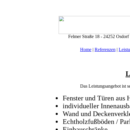
Felmer Straße 18 - 24252 Osdorf 
Home
|
Referenzen
|
Leist
L
Das Leistungsangebot ist se
Fenster und Türen aus 
individueller Innenaus
Wand und Deckenverkl
Echtholzfußböden / Par
Einbauschränke